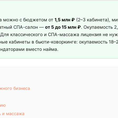
а можно с бюджетом от
1,5 млн ₽
(2–3 кабинета), м
матный СПА-салон —
от 5 до 15 млн ₽
. Окупаемость 2,
 Для классического и СПА-массажа лицензия не ну
ые кабинеты в бьюти-коворкинге: окупаемость 18–2
ендаторами вместо найма.
жного бизнеса
нию
А и массажа