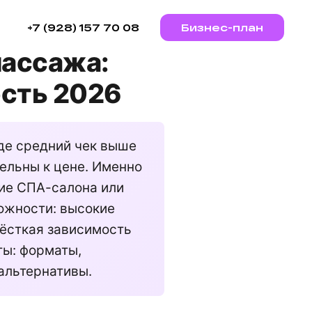
+7 (928) 157 70 08
Бизнес-план
массажа:
ость 2026
де средний чек выше
тельны к цене. Именно
ие СПА-салона или
ожности: высокие
жёсткая зависимость
ты: форматы,
альтернативы.