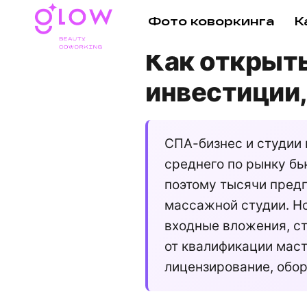
Фото коворкинга
К
Главная
/
Блог
/ СПА-салон и сту
Как открыт
инвестиции,
СПА-бизнес и студии 
среднего по рынку бь
поэтому тысячи пред
массажной студии. Но
входные вложения, с
от квалификации маст
лицензирование, обо