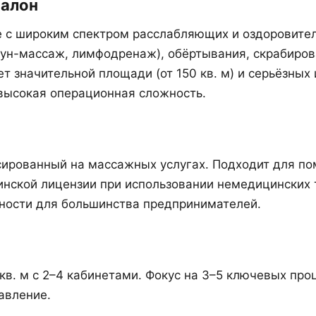
салон
 с широким спектром расслабляющих и оздоровите
тоун-массаж, лимфодренаж), обёртывания, скрабиров
т значительной площади (от 150 кв. м) и серьёзных 
 высокая операционная сложность.
ированный на массажных услугах. Подходит для пом
инской лицензии при использовании немедицинских 
дности для большинства предпринимателей.
в. м с 2–4 кабинетами. Фокус на 3–5 ключевых про
авление.