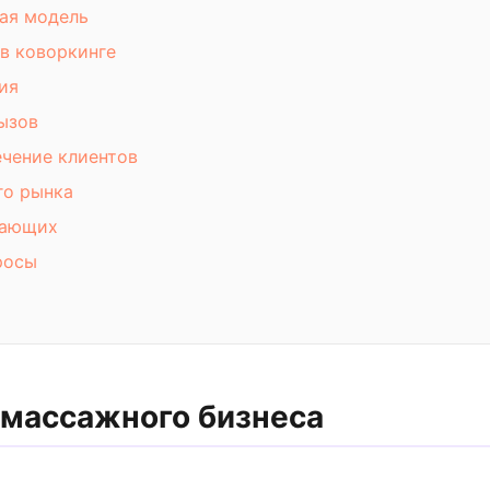
вая модель
 в коворкинге
ия
ызов
чение клиентов
го рынка
нающих
росы
массажного бизнеса