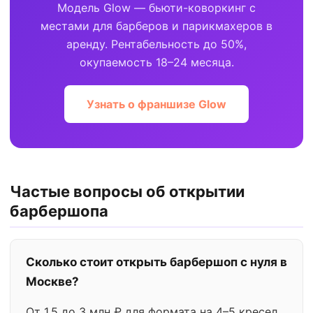
Модель Glow — бьюти-коворкинг с
местами для барберов и парикмахеров в
аренду. Рентабельность до 50%,
окупаемость 18–24 месяца.
Узнать о франшизе Glow
Частые вопросы об открытии
барбершопа
Сколько стоит открыть барбершоп с нуля в
Москве?
От 1,5 до 3 млн ₽ для формата на 4–5 кресел.